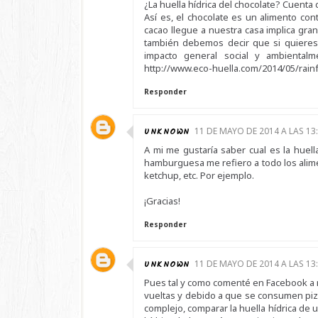
¿La huella hídrica del chocolate? Cuenta
Así es, el chocolate es un alimento con
cacao llegue a nuestra casa implica gra
también debemos decir que si quieres
impacto general social y ambientalme
http://www.eco-huella.com/2014/05/rainf
Responder
UNKNOWN
11 DE MAYO DE 2014 A LAS 13
A mi me gustaría saber cual es la hue
hamburguesa me refiero a todo los alime
ketchup, etc. Por ejemplo.
¡Gracias!
Responder
UNKNOWN
11 DE MAYO DE 2014 A LAS 13
Pues tal y como comenté en Facebook a mi 
vueltas y debido a que se consumen pizz
complejo, comparar la huella hídrica de 