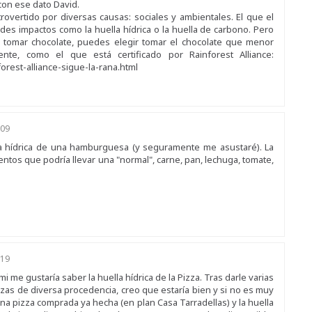
 con ese dato David.
trovertido por diversas causas: sociales y ambientales. El que el
ndes impactos como la huella hídrica o la huella de carbono. Pero
 tomar chocolate, puedes elegir tomar el chocolate que menor
nte, como el que está certificado por Rainforest Alliance:
orest-alliance-sigue-la-rana.html
:09
lla hídrica de una hamburguesa (y seguramente me asustaré). La
ntos que podría llevar una "normal", carne, pan, lechuga, tomate,
:19
me gustaría saber la huella hídrica de la Pizza. Tras darle varias
as de diversa procedencia, creo que estaría bien y si no es muy
una pizza comprada ya hecha (en plan Casa Tarradellas) y la huella