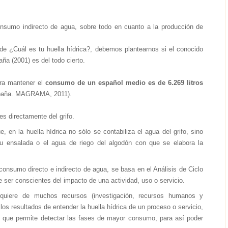
onsumo indirecto de agua, sobre todo en cuanto a la producción de
 de ¿Cuál es tu huella hídrica?, debemos plantearnos si el conocido
ña (2001) es del todo cierto.
ra mantener el
consumo de un español medio es de 6.269 litros
España. MAGRAMA, 2011).
s directamente del grifo.
, en la huella hídrica no sólo se contabiliza el agua del grifo, sino
u ensalada o el agua de riego del algodón con que se elabora la
consumo directo e indirecto de agua, se basa en el Análisis de Ciclo
ser conscientes del impacto de una actividad, uso o servicio.
requiere de muchos recursos (investigación, recursos humanos y
los resultados de entender la huella hídrica de un proceso o servicio,
lo que permite detectar las fases de mayor consumo, para así poder